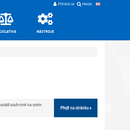
Přihlásit se
Hledat
GISLATIVA
NÁSTROJE
e uvádí souhrnně na svém
Přejít na stránku »