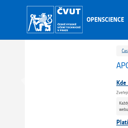
OPENSCIENCE
Čas
AP
Kde 
Zveřej
Každý
webu 
Plat