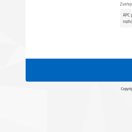
Zveřej
APC p
rozho
Copyri