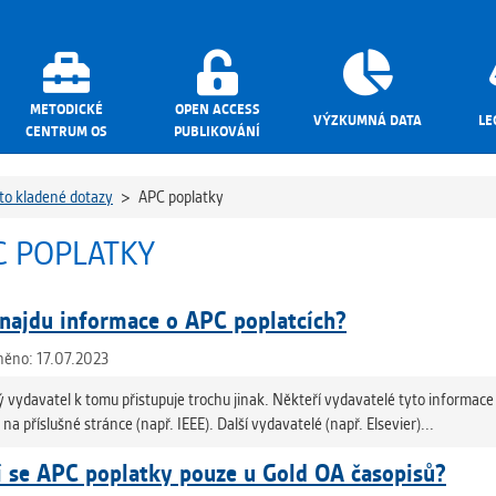
METODICKÉ
OPEN ACCESS
VÝZKUMNÁ DATA
LE
CENTRUM OS
PUBLIKOVÁNÍ
to kladené dotazy
>
APC poplatky
C POPLATKY
najdu informace o APC poplatcích?
něno: 17.07.2023
 vydavatel k tomu přistupuje trochu jinak. Někteří vydavatelé tyto informac
na příslušné stránce (např. IEEE). Další vydavatelé (např. Elsevier)...
í se APC poplatky pouze u Gold OA časopisů?