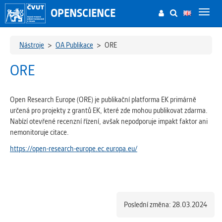
OPENSCIENCE
Toggl
navig
Nástroje
>
OA Publikace
>
ORE
ORE
Open Research Europe (ORE) je publikační platforma EK primárně
určená pro projekty z grantů EK, které zde mohou publikovat zdarma.
Nabízí otevřené recenzní řízení, avšak nepodporuje impakt faktor ani
nemonitoruje citace.
https://open-research-europe.ec.europa.eu/
Poslední změna: 28.03.2024